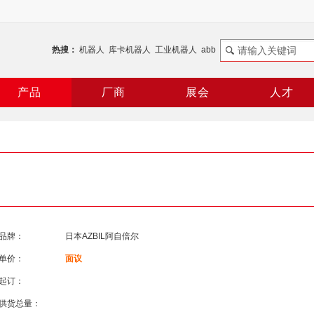
热搜：
机器人
库卡机器人
工业机器人
abb
谐波减速机
RV减速机
机器人控制器
ABB机器人
产品
厂商
展会
人才
品牌：
日本AZBIL阿自倍尔
单价：
面议
起订：
供货总量：