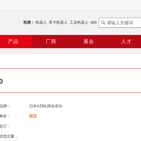
热搜：
机器人
库卡机器人
工业机器人
abb
谐波减速机
RV减速机
机器人控制器
ABB机器人
产品
厂商
展会
人才
0
品牌：
日本AZBIL阿自倍尔
单价：
面议
起订：
供货总量：