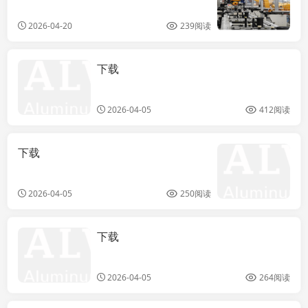
2026-04-20
239阅读
下载
Thermal Break
Sliding Window
Profiles
2026-04-05
412阅读
下载
2026-04-05
250阅读
下载
Heavy Duty
Thermal Break
Panoramic
2026-04-05
264阅读
Sliding Door
Profiles