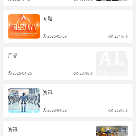
专题
ملف الألومنيوم
ذو الكسر
الحراري للنوافذ
2026-05-08
231阅读
المنزلقة
产品
2026-04-26
204阅读
资讯
2025年人形机
器人重器盘点：
十款新品，一个
2026-04-23
263阅读
风向 —— 实用
主义革命已来
资讯