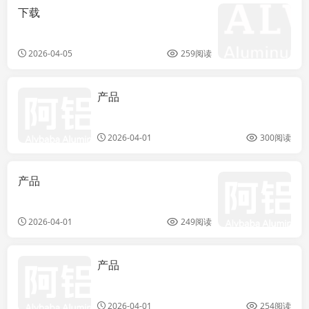
下载
2026-04-05
259阅读
产品
Ultra Slim
Frame Sliding
Door Profiles
2026-04-01
300阅读
产品
2026-04-01
249阅读
产品
Heavy Duty
Non-Thermal
Break Sliding
2026-04-01
254阅读
Door Profiles