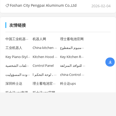
Foshan City Pengpai Aluminum Co.,Ltd
2026-02-04
友情链接
中国工业机器人官网
机器人网
理士蓄电池官网
China kitchen hood switch series
نافذة سطحية مع إطار من الملف الألومنيوم المقطوع
工业机器人
Key Piano-Style Control Switch
Kitchen Hood Switch
Key Kitchen Range Hood Switch
ملف الألومنيوم ذو الكسر الحراري للنوافذ المنزلقة
الصين فائقة رقيقة إطار انزلاق باب الملفات الشخصية
Control Panel
شرکت تکنولوژی ژونگشان شون‌یه، محدوده المسؤولیت
مفتاح شفاط ، مفتاح المطبخ ، المحرك ، لوحة التحكم ا
china Control Panel
理士蓄电池官方网站
深圳科士达
科士达ups
科士达ups电源
科士达ups官网
网站首页
资讯
应用
产品
厂商
展会
人才
专题
下载