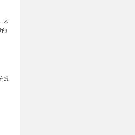
。大
业的
右提