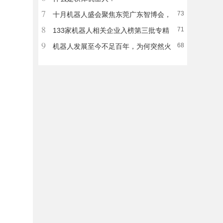
7
73
十月机器人盛会聚焦东莞广东智博会，
8
71
300余家品牌厂商诠释“让智造更智慧”
133家机器人相关企业入榜第三批专精
9
68
特新“小巨人”企业
机器人发展至今不足百年，为何突然火
了？