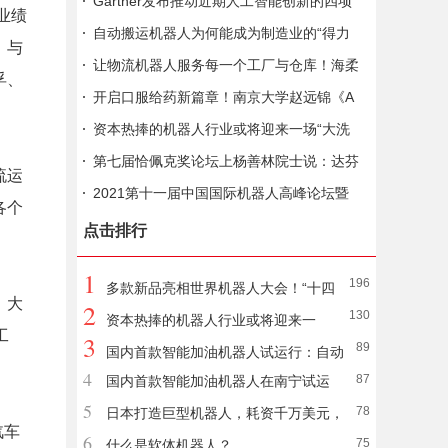
亮“人工智能算力网络”
Gartner发布推动近期人工智能创新的四项
业绩
趋势
自动搬运机器人为何能成为制造业的“得力
。与
帮手”？
让物流机器人服务每一个工厂与仓库！海柔
孚、
创新宣布完成两轮超2亿美元融资
开启口服给药新篇章！南京大学赵远锦《A
M》：磁响应微针机器人，可口服递送大分
资本热捧的机器人行业或将迎来一场“大洗
子药物
牌”
第七届恰佩克奖论坛上杨善林院士说：达芬
流运
奇的水平确实很高，但有很多不实用性
2021第十一届中国国际机器人高峰论坛暨
各个
第七届恰佩克颁奖仪式在芜湖开幕
点击排行
1
196
多款新品亮相世界机器人大会！“十四
、大
2
130
五”机器人产业规划制定中
资本热捧的机器人行业或将迎来一
工
3
89
场“大洗牌”
国内首款智能加油机器人试运行：自动
4
87
国内首款智能加油机器人在南宁试运
开盖插枪 3分钟完成加油
5
78
行：3分钟即可完成加油
日本打造巨型机器人，耗资千万美元，
汽车
6
75
如今怎样了？
什么是软体机器人？