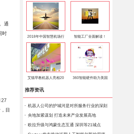
元。通
同时
2018年中国智慧机场行
智能工厂全面解读！
艾猫早教机器人亮相20
360智能硬件助力美国
推荐资讯
27
机器人公司的护城河是对所服务行业的深刻
计，目
认知｜泰合观点
央地加紧谋划 打造未来产业发展高地
欧拉升级与鸿蒙生态互通 深圳等21城点