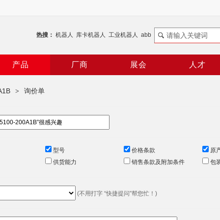
热搜：
机器人
库卡机器人
工业机器人
abb
谐波减速机
RV减速机
机器人控制器
ABB机器人
产品
厂商
展会
人才
1B
询价单
>
型号
价格条款
原
供货能力
销售条款及附加条件
包
(不用打字 “快捷提问”帮您忙！)