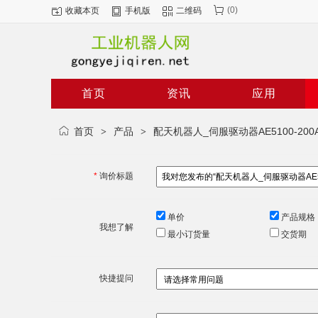
(
0
)
收藏本页
手机版
二维码
二手机器人
发那科机器人
首页
资讯
应用
首页
产品
配天机器人_伺服驱动器AE5100-200A
>
>
*
询价标题
单价
产品规格
我想了解
最小订货量
交货期
快捷提问