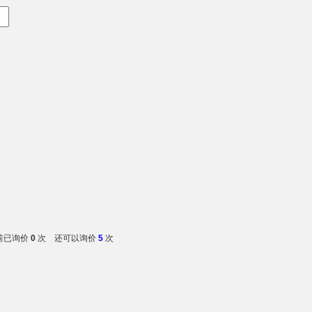
前已询价
0
次 还可以询价
5
次